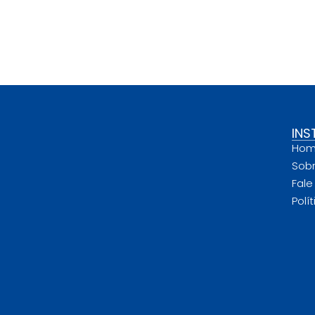
INS
Ho
Sob
Fal
Polí