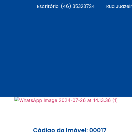
Escritório: (46) 35323724
Rua Juazeir
Código do Imóvel: 00017