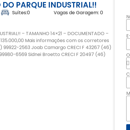
DO PARQUE INDUSTRIAL!!
Suítes:0
Vagas de Garagem: 0
N
STRIAL!! – TAMANHO 14×21 – ⁠DOCUMENTADO –
E
35.000,00 Mais informações com os corretores
6) 99922-2563 Joab Camargo CRECI F 43267 (46)
 99980-6569 Sidnei Broetto CRECI F 20497 (46)
O
C
M